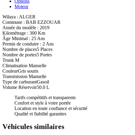
Options
Moteur
Wilaya :
ALGER
Commune :
BAB EZZOUAR
Année du modèle :
2019
Kilométrage :
300 Km
Âge Minimal :
25 Ans
Permis de conduire :
2 Ans
Nombre de places
5 Places
Nombre de portes
5 Portes
Trunk
M
Climatisation
Manuelle
Couleur
Gris souris
Transmission
Manuelle
Type de carburant
Gasoil
Volume Réservoir
50.0 L
Tarifs compétitifs et transparents
Confort et style à votre portée
Location en toute confiance et sécurité
Qualité et fiabilité garanties
Véhicules similaires