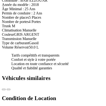
Commune :
BAB EZZOUAR
Année du modèle :
2018
Âge Minimal :
25 Ans
Permis de conduire :
2 Ans
Nombre de places
5 Places
Nombre de portes
4 Portes
Trunk
M
Climatisation
Manuelle
Couleur
GRIS ARGENT
Transmission
Manuelle
Type de carburant
Gasoil
Volume Réservoir
50.0 L
Tarifs compétitifs et transparents
Confort et style à votre portée
Location en toute confiance et sécurité
Qualité et fiabilité garanties
Véhicules similaires
Condition de Location