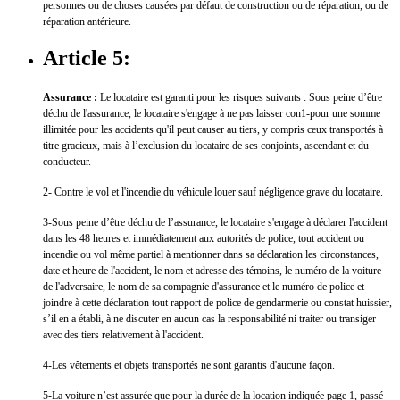
personnes ou de choses causées par défaut de construction ou de réparation, ou de
réparation antérieure.
Article 5:
Assurance :
Le locataire est garanti pour les risques suivants : Sous peine d’être
déchu de l'assurance, le locataire s'engage à ne pas laisser con1-pour une somme
illimitée pour les accidents qu'il peut causer au tiers, y compris ceux transportés à
titre gracieux, mais à l’exclusion du locataire de ses conjoints, ascendant et du
conducteur.
2- Contre le vol et l'incendie du véhicule louer sauf négligence grave du locataire.
3-Sous peine d’être déchu de l’assurance, le locataire s'engage à déclarer l'accident
dans les 48 heures et immédiatement aux autorités de police, tout accident ou
incendie ou vol même partiel à mentionner dans sa déclaration les circonstances,
date et heure de l'accident, le nom et adresse des témoins, le numéro de la voiture
de l'adversaire, le nom de sa compagnie d'assurance et le numéro de police et
joindre à cette déclaration tout rapport de police de gendarmerie ou constat
huissier,
s’il en a établi, à ne discuter en aucun cas la responsabilité ni traiter ou transiger
avec des tiers relativement à l'accident.
4-Les vêtements et objets transportés ne sont garantis d'aucune façon.
5-La voiture n’est assurée que pour la durée de la location indiquée page 1, passé