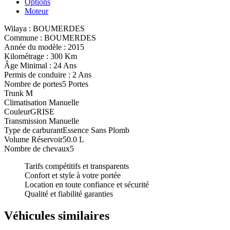
Options
Moteur
Wilaya :
BOUMERDES
Commune :
BOUMERDES
Année du modèle :
2015
Kilométrage :
300 Km
Âge Minimal :
24 Ans
Permis de conduire :
2 Ans
Nombre de portes
5 Portes
Trunk
M
Climatisation
Manuelle
Couleur
GRISE
Transmission
Manuelle
Type de carburant
Essence Sans Plomb
Volume Réservoir
50.0 L
Nombre de chevaux
5
Tarifs compétitifs et transparents
Confort et style à votre portée
Location en toute confiance et sécurité
Qualité et fiabilité garanties
Véhicules similaires