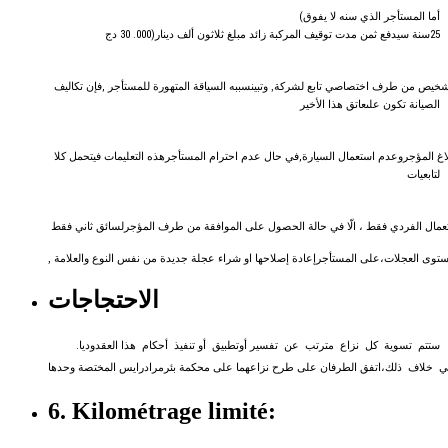
(
يفوق
لا
سنه
الذي
المستأجر
أما
دج
(000. 30
دينار
ألف
ثلاثون
مبلغ
زائد
المركبة
توقيف
مدت
ثمن
سيدفع
سنة
25
تكاليف
فإن
,
للمستأجر
المتهورة
السياقة
سببه
تبين
و
لشركة,
تابع
اختصاصي
طرف
من
تشخيص
ا
لصيانة
تكون على
عاتق
هذا
الأخير
كل
فيتحمل
التعليمات
هذه
المستأجر
احترام
عدم
حال
في
,
السيارة
استعمال
عدم
و
المؤجر
لاغ
لتابعيات
فقط
ثاني
لسائق
المؤجر
طرف
من
الموافقة
على
الحصول
حالة
في
الّا
،
فقط
الفردي
عمال
,
العلامة
و
النوع
نفس
من
جديدة
عجلة
شراء
او
إصلاحها
إعادة
المستأجر
على
،
العجلات
توى
الاحتجاجات
.
وديا
العقد
هذا
أحكام
تنفيذ
أو
تطبيق
أو
تفسير
عن
مترتب
نزاع
كل
تسوية
ستتم
ي
خلاف
ذلك،
اتفق
الطرفان
على
طرح
نزاعهما
على
محكمة
بئرمرادرايس
المختصة
وحدها
6. Kilométrage limité: