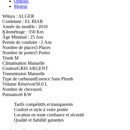
Options
Moteur
Wilaya :
ALGER
Commune :
EL BIAR
Année du modèle :
2018
Kilométrage :
350 Km
Âge Minimal :
25 Ans
Permis de conduire :
2 Ans
Nombre de places
5 Places
Nombre de portes
5 Portes
Trunk
M
Climatisation
Manuelle
Couleur
GRIS ARGENT
Transmission
Manuelle
Type de carburant
Essence Sans Plomb
Volume Réservoir
50.0 L
Nombre de chevaux
6
Puissance
6 KW
Tarifs compétitifs et transparents
Confort et style à votre portée
Location en toute confiance et sécurité
Qualité et fiabilité garanties