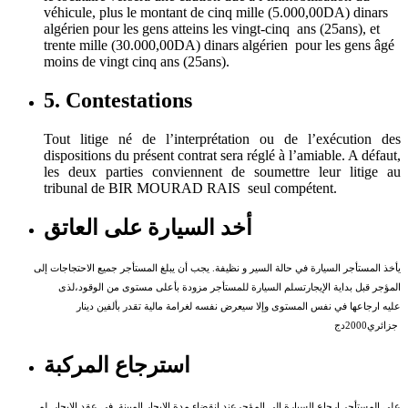
véhicule, plus le montant de cinq mille (5.000,00DA) dinars
algérien pour les gens atteins les vingt-cinq ans (25ans), et
trente mille (30.000,00DA) dinars algérien pour les gens âgé
moins de vingt cinq ans (25ans).
5. Contestations
Tout litige né de l’interprétation ou de l’exécution des
dispositions du présent contrat sera réglé à l’amiable. A défaut,
les deux parties conviennent de soumettre leur litige au
tribunal de BIR MOURAD RAIS seul compétent.
أخد السيارة على العاتق
يأخذ المستأجر السيارة في حالة السير و نظيفة. يجب أن يبلغ المستأجر جميع الاحتجاجات إلى
المؤجر قبل بداية الإيجارتسلم السيارة للمستأجر مزودة بأعلى مستوى من الوقود،لذى
عليه ارجاعها في نفس المستوى وإلا سيعرض نفسه لغرامة مالية تقدر بألفين دينار
جزائري2000دج
استرجاع المركبة
على المستأجر إرجاع السيارة إلى المؤجرعند انقضاء مدة الإيجار المبينة في عقد الإيجار. لم