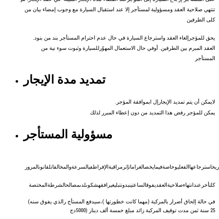
تنتهي صلاحية العقد ومسؤولية لمستأجر إلا عند استقبال السيارة مع وجوب إمضاء بيان من
كلى الطرفين
.يحق للمؤجرإلغاء العقد واسترجاع السيارة في حال عدم احترام المستأجر بند من بنود
العقد المبرم بين الطرفين. أوفي حال الاستعمال المهوّرللسيارة وثبوت سوء نية من
المستأجر
تمديد مدة الإيجار
.
المؤجر
بموافقة
إل ا
الإيجار
تمديد
يتم
أن
يمكن
لا
يمكن
للمؤجر
رفض
هذا
التمديد
من
دون
إعطاء
المبرر
لذلك
مسؤولية المستأجر
ريخ
استرجاعها
الفعلي
و
خاصة
فيما
يخص
الغرامات
إثر
مراقبة
الإفراط
في
السرعة
و
المخالفات
لقانون
المرور
كل
تأخر
عند
انتهاء
صلاحية
العقد
يفوق
الساعتين
بدون
تبليغ
يرافقه
شكوى
لدى
مصالح
الشرطة
المختصة
(
سنه
يفوق
الذي
المستأج ر
سيدفع
،
)
خطورتها
كانت
مهما
(
بالمركبة
أضرار
إلحاق
حالة
في
دج
(5000
دينار
ألف
خمسة
مبلغ
زائد
المركبة
توقيف
مدت
ثمن
سنة
25